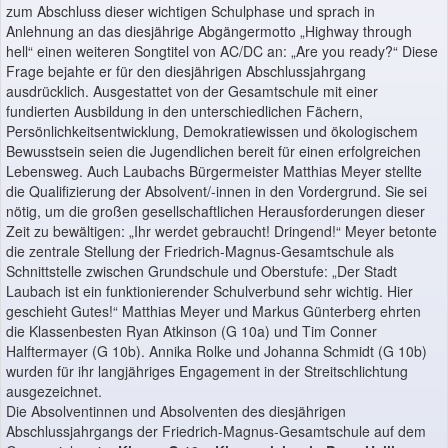
zum Abschluss dieser wichtigen Schulphase und sprach in
Anlehnung an das diesjährige Abgängermotto „Highway through
hell“ einen weiteren Songtitel von AC/DC an: „Are you ready?“ Diese
Frage bejahte er für den diesjährigen Abschlussjahrgang
ausdrücklich. Ausgestattet von der Gesamtschule mit einer
fundierten Ausbildung in den unterschiedlichen Fächern,
Persönlichkeitsentwicklung, Demokratiewissen und ökologischem
Bewusstsein seien die Jugendlichen bereit für einen erfolgreichen
Lebensweg. Auch Laubachs Bürgermeister Matthias Meyer stellte
die Qualifizierung der Absolvent/-innen in den Vordergrund. Sie sei
nötig, um die großen gesellschaftlichen Herausforderungen dieser
Zeit zu bewältigen: „Ihr werdet gebraucht! Dringend!“ Meyer betonte
die zentrale Stellung der Friedrich-Magnus-Gesamtschule als
Schnittstelle zwischen Grundschule und Oberstufe: „Der Stadt
Laubach ist ein funktionierender Schulverbund sehr wichtig. Hier
geschieht Gutes!“ Matthias Meyer und Markus Günterberg ehrten
die Klassenbesten Ryan Atkinson (G 10a) und Tim Conner
Halftermayer (G 10b). Annika Rolke und Johanna Schmidt (G 10b)
wurden für ihr langjähriges Engagement in der Streitschlichtung
ausgezeichnet.
Die Absolventinnen und Absolventen des diesjährigen
Abschlussjahrgangs der Friedrich-Magnus-Gesamtschule auf dem