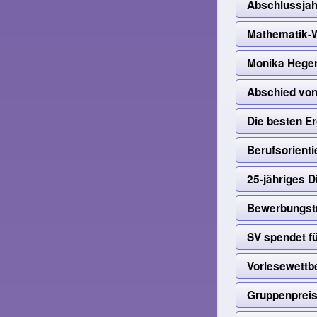
Abschlussja
Mathematik-W
Monika Hegen
Abschied von
Die besten E
Berufsorient
25-jähriges D
Bewerbungstr
SV spendet fü
Vorlesewettb
Gruppenpreis