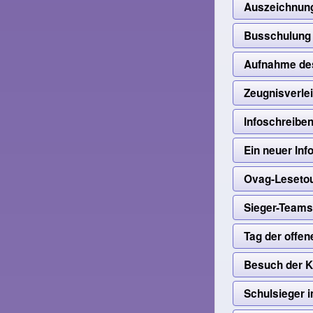
Auszeichnung 
Busschulung 
Aufnahme de
Zeugnisverle
Infoschreibe
Ein neuer In
Ovag-Leseto
Sieger-Teams
Tag der offen
Besuch der K
Schulsieger 