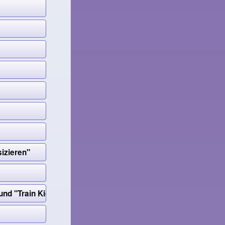
izieren"
nd "Train Kids"