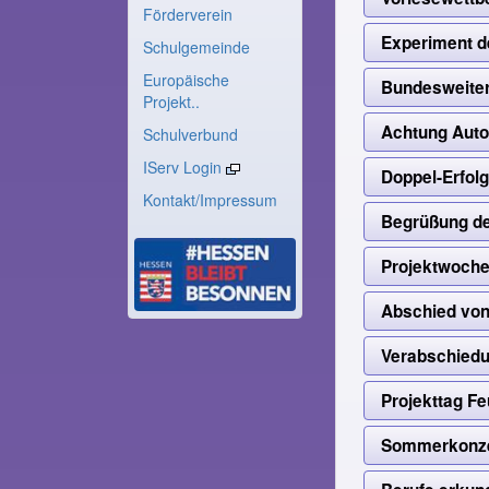
Förderverein
Experiment 
Schulgemeinde
Europäische
Bundesweiter
Projekt..
Achtung Aut
Schulverbund
IServ Login
Doppel-Erfol
Kontakt/Impressum
Begrüßung de
Projektwoch
Abschied von
Verabschiedu
Projekttag F
Sommerkonze