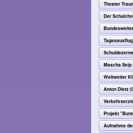
Theater Trau
Der Schulchor
Bundesweiter
Tagesausflug
Schuldezerne
Mascha Seip e
Weltweiter K
Anton Dietz (
Verkehrserzi
Projekt "Bun
Aufnahme des