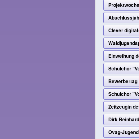
Projektwoche
Abschlussja
Clever digit
Waldjugendsp
Einweihung d
Schulchor "V
Bewerbertag
Schulchor "V
Zeitzeugin de
Dirk Reinhar
Ovag-Jugendl