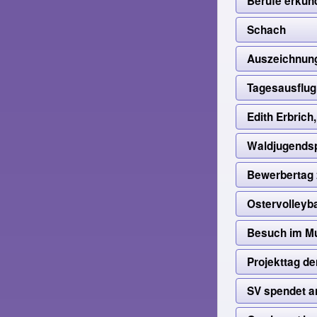
Berufe erkun
Schach
Auszeichnung
Tagesausflug
Edith Erbrich
Waldjugendsp
Bewerbertag
Ostervolleyba
Besuch im M
Projekttag de
SV spendet an