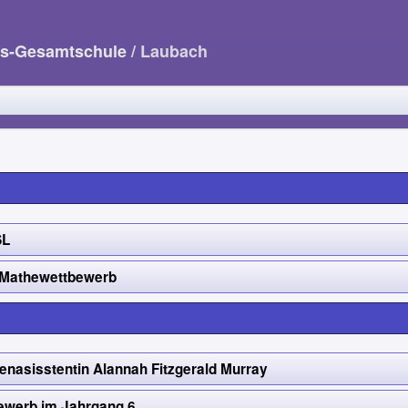
us-Gesamtschule
/ Laubach
SL
 Mathewettbewerb
nasisstentin Alannah Fitzgerald Murray
ewerb im Jahrgang 6