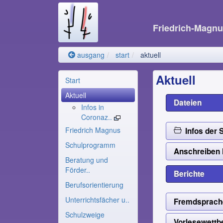
Friedrich-Magn
ausgang
start
aktuell
Aktuell
Start
Aktuell
Dateien
Infos in
Coronaz..
Friedrich Magnus
Infos der 
Schulprogramm
Anschreiben
Beratung und
Förder..
Berichte
Berufsorientierung
Unterrichtsfächer u..
Fremdsprache
Schulzweige
Vorlesewettb