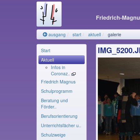
Friedrich-Magn
ausgang
start
aktuell
galerie
IMG_5200.
Start
Aktuell
Infos in
Coronaz..
Friedrich Magnus
Schulprogramm
Beratung und
Förder..
Berufsorientierung
Unterrichtsfächer u..
Schulzweige