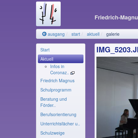
Friedrich-Magn
ausgang
start
aktuell
galerie
IMG_5203.
Start
Aktuell
Infos in
Coronaz..
Friedrich Magnus
Schulprogramm
Beratung und
Förder..
Berufsorientierung
Unterrichtsfächer u..
Schulzweige