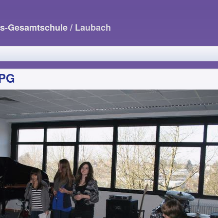
us-Gesamtschule
/ Laubach
JPG