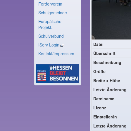
Förderverein
Schulgemeinde
Europäische
Projekt..
Schulverbund
Datei
IServ Login
Überschrift
Kontakt/Impressum
Beschreibung
Größe
Breite x Höhe
Letzte Änderung
Dateiname
Lizenz
Einsteller/in
Letzte Änderung