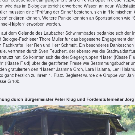
n wird das im Biologieunterricht erworbene Wissen an neun Waldstatio
ler mussten eine "Prüfung der Sinne" bestehen, sich in "Heimischem
es" erklären können. Weitere Punkte konnten an Sportstationen wie "
"Insel-Hüpfen" erworben werden.
g auf dem Gelände des Laubacher Schwimmbades bedankte sich der Ini
 Biologie-Fachleiter Thore Müller für das begeisterte Engagement der
en Fachkräfte Herr Reh und Herr Schmidt. Ein besonderes Dankeschön
ule, vertreten durch Sven Feuchert, der ebenso wie die Stadtwaldstiftu
rstützt hat. So konnten sich die drei Siegergruppen "Hase" (Klasse F 6
h" (Klasse F 6d) über die gestifteten Preise wie Bestimmungsbücher 
nden gratulierten den "Hasen" Jasmina Groh, Lara Halama, Leni Hala
o ganz herzlich zu ihrem 1. Platz. Begleitet wurde die Gruppe von Ja
asse G 10b.
fnung durch Bürgermeister Peter Klug und
Förderstufenleiter Jörg