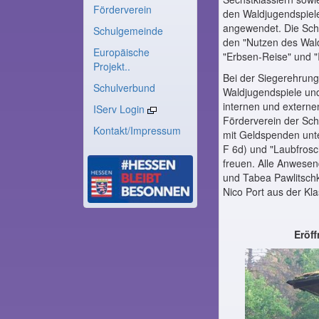
Förderverein
den Waldjugendspiele
angewendet. Die Schü
Schulgemeinde
den "Nutzen des Wald
Europäische
"Erbsen-Reise" und 
Projekt..
Bei der Siegerehrun
Schulverbund
Waldjugendspiele und
internen und extern
IServ Login
Förderverein der Sch
Kontakt/Impressum
mit Geldspenden unte
F 6d) und "Laubfrosc
freuen. Alle Anwese
und Tabea Pawlitschk
Nico Port aus der Kl
Eröf