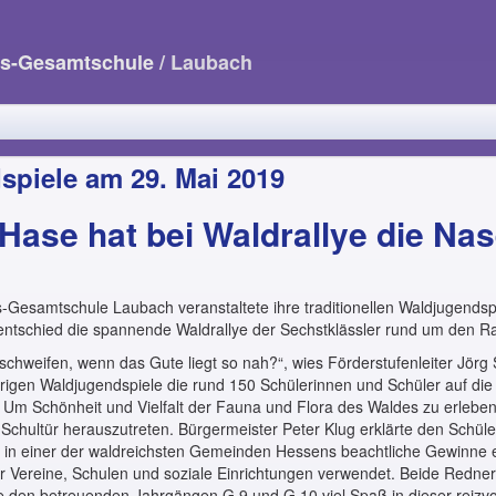
us-Gesamtschule
/ Laubach
piele am 29. Mai 2019
Hase hat bei Waldrallye die Nas
-Gesamtschule Laubach veranstaltete ihre traditionellen Waldjugends
entschied die spannende Waldrallye der Sechstklässler rund um den Ra
chweifen, wenn das Gute liegt so nah?“, wies Förderstufenleiter Jörg S
rigen Waldjugendspiele die rund 150 Schülerinnen und Schüler auf die A
 Um Schönheit und Vielfalt der Fauna und Flora des Waldes zu erleben
Schultür herauszutreten. Bürgermeister Peter Klug erklärte den Schüler
ie in einer der waldreichsten Gemeinden Hessens beachtliche Gewinne e
r Vereine, Schulen und soziale Einrichtungen verwendet. Beide Redne
e den betreuenden Jahrgängen G 9 und G 10 viel Spaß in dieser reizv