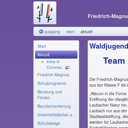
Friedrich-Magn
ausgang
start
aktuell
Waldjugends
Start
Aktuell
Team 
Infos in
Coronaz..
Friedrich Magnus
Die Friedrich-Magnus
Schulprogramm
aus der Klasse F 6d 
Beratung und
„Warum in die Ferne s
Förder..
Eröffnung der diesjäh
Laubacher Natur hin.
Berufsorientierung
Laubach nur aus der 
Unterrichtsfächer u..
Stadtwaldstiftung, d
werden für Laubache
Schulzweige
Sechstklässlern sowi