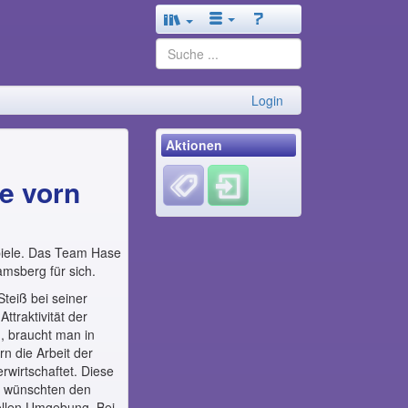
Login
Aktionen
e vorn
piele. Das Team Hase
msberg für sich.
teiß bei seiner
ttraktivität der
, braucht man in
n die Arbeit der
rwirtschaftet. Diese
r wünschten den
ollen Umgebung. Bei