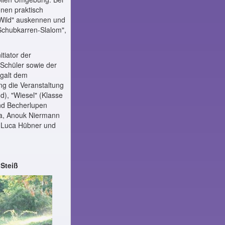
nen praktisch
 Wild" auskennen und
Schubkarren-Slalom",
tiator der
 Schüler sowie der
 galt dem
ng die Veranstaltung
d), "Wiesel" (Klasse
und Becherlupen
ma, Anouk Niermann
n-Luca Hübner und
 Steiß