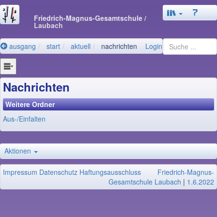
Friedrich-Magnus-Gesamtschule
/
Laubach
ausgang
start
aktuell
nachrichten
Login
Nachrichten
Weitere Ordner
Aus-/Einfalten
Aktionen
Impressum
Datenschutz
Haftungsausschluss
Friedrich-Magnus-
Gesamtschule Laubach
|
1.6.2022